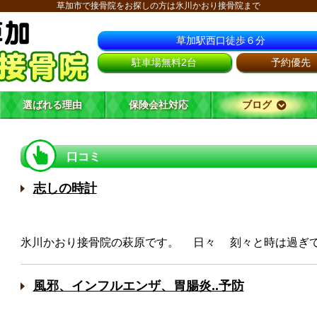
草加市で接骨院をお探しの方は氷川かおり接骨院まで
草加駅西口徒歩６分
駐車場無料2台
予約優先
選ばれる理由
保険会社対応
ブログ
口コミ
志しの時計
氷川かおり接骨院の萩原です。 日々 刻々と時は過ぎてい
風邪、インフルエンザ、胃腸炎..予防