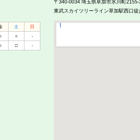
〒340-0034
埼玉県草加市氷川町2155-
東武スカイツリーライン草加駅西口徒
金
土
日
○
○
-
○
□
-