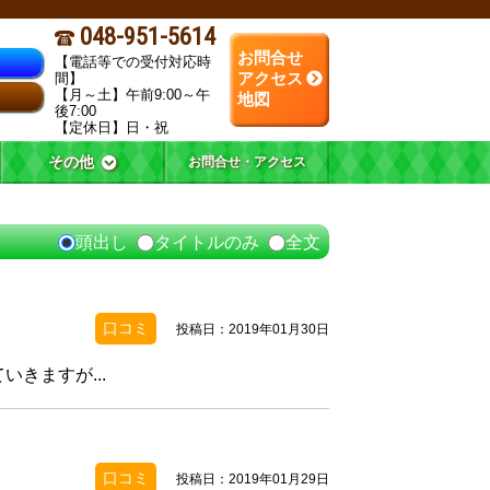
048-951-5614
お問合せ
【電話等での受付対応時
間】
アクセス
【月～土】午前9:00～午
地図
後7:00
【定休日】日・祝
その他
お問合せ・アクセス
頭出し
タイトルのみ
全文
口コミ
投稿日：2019年01月30日
きますが...
口コミ
投稿日：2019年01月29日